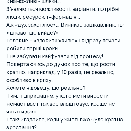
«неможливі» шляхи…
З’являються можливості, варіанти, потрібні
люди, ресурси, інформація…
Аж «дух захоплює»… Виникає зацікавлиність:
«цікаво, що вийде?»
Головне – «зловити хвилю» і відразу почати
робити перші кроки.
І не забувати кайфувати від процесу!
Повертаючись до думок про те, що рости
кратно, наприклад, у 10 разів, не реально,
особливо в кризу.
Хочете я доведу, що реально?
Тим, підприємцям, у кого мети вирости
немає і вас і так все влаштовує, краще не
читати далі.
І так! Згадайте, коли у житті вже було кратне
зростання?