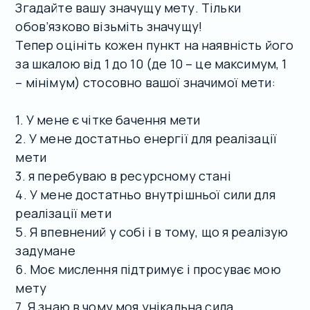
Згадайте вашу значущу мету. Тільки
обов’язково візьміть значущу!
Тепер оцініть кожен пункт на наявність його
за шкалою від 1 до 10 (де 10 – це максимум, 1
– мінімум) стосовно вашої значимої мети:
1. У мене є чітке бачення мети
2. У мене достатньо енергії для реалізації
мети
3. я перебуваю в ресурсному стані
4. У мене достатньо внутрішньої сили для
реалізації мети
5. Я впевнений у собі і в тому, що я реалізую
задумане
6. Моє мислення підтримує і просуває мою
мету
7. Я знаю в чому моя унікальна сила