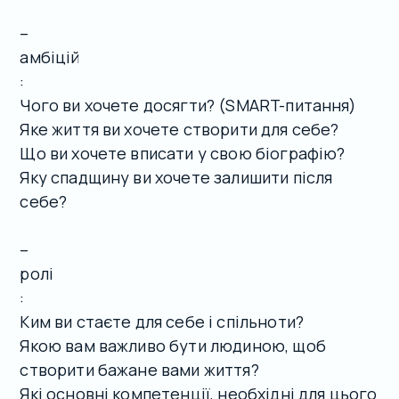
–
амбіцій
:
Чого ви хочете досягти? (SMART-питання)
Яке життя ви хочете створити для себе?
Що ви хочете вписати у свою біографію?
Яку спадщину ви хочете залишити після
себе?
–
ролі
:
Ким ви стаєте для себе і спільноти?
Якою вам важливо бути людиною, щоб
створити бажане вами життя?
Які основні компетенції, необхідні для цього