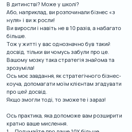
В дитинстві? Може у школі?
Або, наприклад, ви розпочинали бізнес «з
нуля» і ви ж росли!
Ви виросли і навіть не в 10 разів, а набагато
більше.
Тож у житті у вас однозначно був такий
досвід, тільки ви чомусь забули про це.
Вашому мозку така стратегія знайома та
зрозуміла!
Ось моє завдання, як стратегічного бізнес-
коуча, допомагати моїм клієнтам згадувати
про цей досвід.
Якщо змогли тоді, то зможете і зараз!
Ось практика, яка допоможе вам розширити
кратно ваше мислення.
1. Подумайте про ваше 10Х більше