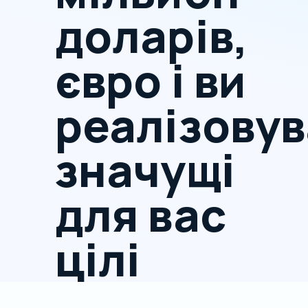
доларів,
євро і ви
реалізову
значущі
для вас
цілі