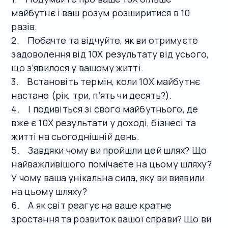
майбутнє і ваш розум розширитися в 10
разів.
2. Побачте та відчуйте, як ви отримуєте
задоволення від 10Х результату від усього,
що з’явилося у вашому житті.
3. Встановіть термін, коли 10Х майбутнє
настане (рік, три, п’ять чи десять?).
4. І подивіться зі свого майбутнього, де
вже є 10Х результати у доході, бізнесі та
житті на сьогоднішній день.
5. Завдяки чому ви пройшли цей шлях? Що
найважливішого помічаєте на цьому шляху?
У чому ваша унікальна сила, яку ви виявили
на цьому шляху?
6. А як світ реагує на ваше кратне
зростання та розвиток вашої справи? Що ви