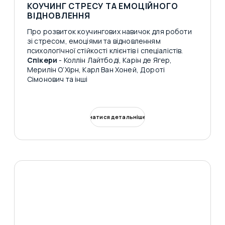
КОУЧИНГ СТРЕСУ ТА ЕМОЦІЙНОГО
ВІДНОВЛЕННЯ
Про розвиток коучингових навичок для роботи
зі стресом, емоціями та відновленням
психологічної стійкості клієнтів і спеціалістів.
Спікери
- Коллін Лайтбоді, Карін де Ягер,
Мерилін О’Хірн, Карл Ван Хоней, Дороті
Сімонович та інші
Дізнатися детальніше