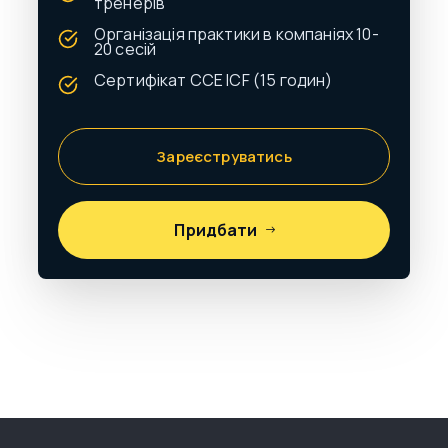
тренерів
Організація практики в компаніях 10-
20 сесій
Сертифікат CCE ICF (15 годин)
Зареєструватись
Придбати