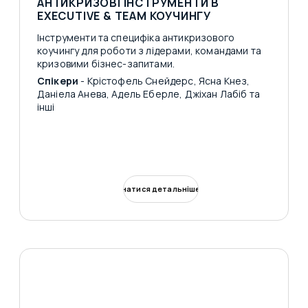
АНТИКРИЗОВІ ІНСТРУМЕНТИ В
EXECUTIVE & TEAM КОУЧИНГУ
Інструменти та специфіка антикризового
коучингу для роботи з лідерами, командами та
кризовими бізнес-запитами.
Спікери
- Крістофель Снейдерс, Ясна Кнез,
Даніела Анева, Адель Еберле, Джіхан Лабіб та
інші
Дізнатися детальніше