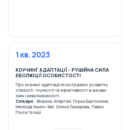
1 кв. 2023
КОУЧИНГ АДАПТАЦІЇ - РУШІЙНА СИЛА
ЕВОЛЮЦІЇ ОСОБИСТОСТІ
Про коучинг адаптації як інструмент розвитку
стійкості, гнучкості та ефективності в умовах
змін і невизначеності.
Спікери
- Віорель Апертей, Горка Бартоломе,
Мелінда Ханеч-Зай, Олена Лазарева, Павло
Гонза та інші