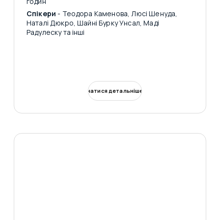
годин
Спікери
- Теодора Каменова, Люсі Шенуда,
Наталі Дюкро, Шайні Бурку Унсал, Маді
Радулеску та інші
Дізнатися детальніше