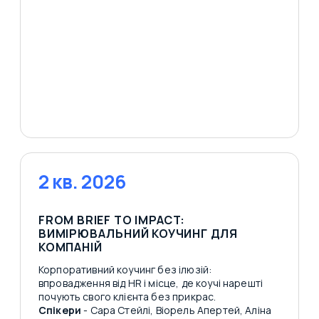
2 кв. 2026
FROM BRIEF TO IMPACT:
ВИМІРЮВАЛЬНИЙ КОУЧИНГ ДЛЯ
КОМПАНІЙ
Корпоративний коучинг без ілюзій:
впровадження від HR і місце, де коучі нарешті
почують свого клієнта без прикрас.
Спікери
- Сара Стейлі, Віорель Апертей, Аліна