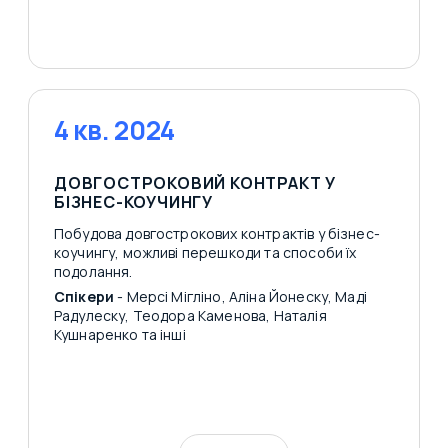
4 кв. 2024
ДОВГОСТРОКОВИЙ КОНТРАКТ У
БІЗНЕС-КОУЧИНГУ
Побудова довгострокових контрактів у бізнес-
коучингу, можливі перешкоди та способи їх
подолання.
Спікери
- Мерсі Мігліно, Аліна Йонеску, Маді
Радулеску, Теодора Каменова, Наталія
Кушнаренко та інші