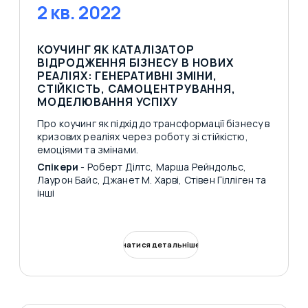
2 кв. 2022
КОУЧИНГ ЯК КАТАЛІЗАТОР
ВІДРОДЖЕННЯ БІЗНЕСУ В НОВИХ
РЕАЛІЯХ: ГЕНЕРАТИВНІ ЗМІНИ,
СТІЙКІСТЬ, САМОЦЕНТРУВАННЯ,
МОДЕЛЮВАННЯ УСПІХУ
Про коучинг як підхід до трансформації бізнесу в
кризових реаліях через роботу зі стійкістю,
емоціями та змінами.
Спікери
- Роберт Ділтс, Марша Рейндольс,
Лаурон Байс, Джанет М. Харві, Стівен Гілліген та
інші
Дізнатися детальніше