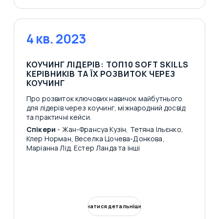
4 кв. 2023
КОУЧИНГ ЛІДЕРІВ: ТОП10 SOFT SKILLS
КЕРІВНИКІВ ТА ЇХ РОЗВИТОК ЧЕРЕЗ
КОУЧИНГ
Про розвиток ключових навичок майбутнього
для лідерів через коучинг, міжнародний досвід
та практичні кейси.
Спікери
- Жан-Франсуа Кузін, Тетяна Ільєнко,
Клер Норман, Веселка Цочева-Донкова,
Маріанна Лід, Естер Ланда та інші
Дізнатися детальніше