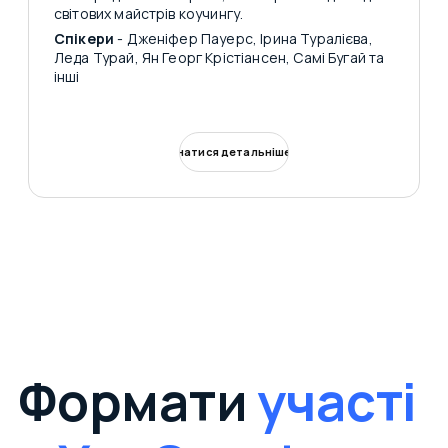
світових майстрів коучингу.
Спікери
- Дженіфер Пауерс, Ірина Туралієва,
Леда Турай, Ян Георг Крістіансен, Самі Бугай та
інші
Дізнатися детальніше
Формати
участі