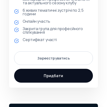
та актуального сезону клубу
6 живих тематичні зустрічі по 2,5
години
Онлайн участь
Закрита група для професйного
спілкування
Сертифікат участі
Зареєструватись
Придбати