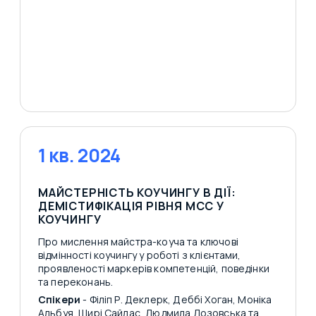
1 кв. 2024
МАЙСТЕРНІСТЬ КОУЧИНГУ В ДІЇ:
ДЕМІСТИФІКАЦІЯ РІВНЯ MCC У
КОУЧИНГУ
Про мислення майстра-коуча та ключові
відмінності коучингу у роботі з клієнтами,
проявленості маркерів компетенцій, поведінки
та переконань.
Спікери
- Філіп Р. Деклерк, Деббі Хоган, Моніка
Альбуя, Ширі Сайлас, Людмила Лозовська та