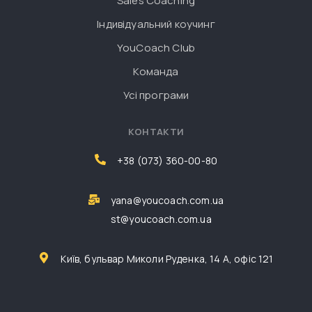
Sales Coaching
Індивідуальний коучинг
YouCoach Club
Команда
Усі програми
КОНТАКТИ
+38 (073) 360-00-80
yana@youcoach.com.ua
st@youcoach.com.ua
Київ, бульвар Миколи Руденка, 14 А, офіс 121